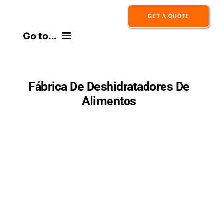
Skip
GET A QUOTE
to
Go to...
content
HOME
Fábrica De Deshidratadores De
ABOUT
Alimentos
PRODUCT
APPLICATION
CONTACT